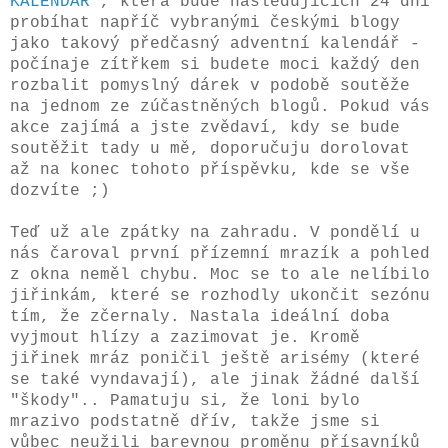
KALENDÁŘ
", která bude následujících 24 dní
probíhat napříč vybranými
českými blogy
jako takový předčasný adventní kalendář -
počínaje zítřkem si budete moci každý den
rozbalit pomyslný dárek v podobě soutěže
na jednom ze zúčastněných blogů. Pokud vás
akce zajímá a jste zvědaví, kdy se bude
soutěžit tady u mě, doporučuju dorolovat
až na konec tohoto příspěvku, kde se vše
dozvíte ;)
Teď už ale zpátky na zahradu. V pondělí u
nás čaroval první přízemní mrazík a pohled
z okna neměl chybu. Moc se to ale nelíbilo
jiřinkám, které se rozhodly ukončit sezónu
tím, že zčernaly. Nastala ideální doba
vyjmout hlízy a zazimovat je. Kromě
jiřinek mráz poničil ještě arisémy (které
se také vyndavají), ale jinak žádné další
"škody".. Pamatuju si, že loni bylo
mrazivo podstatně dřív, takže jsme si
vůbec neužili barevnou proměnu přísavníků