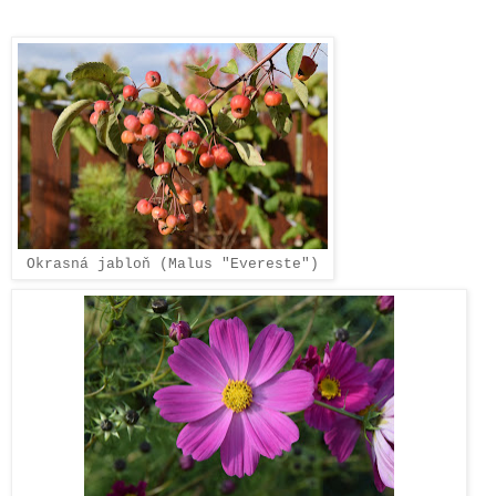
Okrasná jabloň (Malus "Evereste")