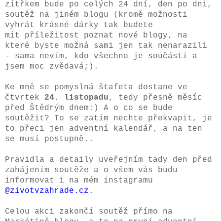
zítřkem
bude po celých 24 dní, den po dni,
soutěž na jiném blogu (kromě možnosti
vyhrát krásné dárky tak budete
mít příležitost poznat nové blogy, na
které byste možná sami jen tak nenarazili
- sama nevím, kdo všechno je součástí a
jsem moc zvědavá;).
Ke mně se pomyslná štafeta dostane ve
čtvrtek
24. listopadu
, tedy přesně měsíc
před Štědrým dnem:) A o co se bude
soutěžit? To se zatím nechte překvapit, je
to přeci jen adventní kalendář, a na ten
se musí postupně..
Pravidla a detaily uveřejním tady den před
zahájením soutěže a o všem vás budu
informovat i na mém instagramu
@zivotvzahrade.cz
.
Celou akci zakončí soutěž přímo na