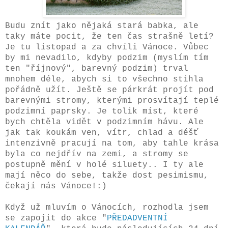
Budu znít jako nějaká stará babka, ale
taky máte pocit, že ten čas strašně letí?
Je tu listopad a za chvíli Vánoce. Vůbec
by mi nevadilo, kdyby podzim (myslím tím
ten "říjnový", barevný podzim) trval
mnohem déle, abych si to všechno stihla
pořádně užít. Ještě se párkrát projít pod
barevnými stromy, kterými prosvítají teplé
podzimní paprsky. Je tolik míst, které
bych chtěla vidět v podzimním hávu. Ale
jak tak koukám ven, vítr, chlad a déšť
intenzivně pracují na tom, aby tahle krása
byla co nejdřív na zemi, a stromy se
postupně mění v holé siluety.. I ty ale
mají něco do sebe, takže dost pesimismu,
čekají nás Vánoce!:)
Když už mluvím o Vánocích, rozhodla jsem
se zapojit do akce "
PŘEDADVENTNÍ