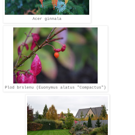
Acer ginnala
Plod brslenu (Euonymus alatus "Compactus")