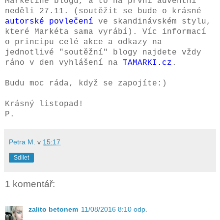
Markétině blogu, a to na první adventní
neděli 27.11. (soutěžit se bude o krásné
autorské povlečení
ve skandinávském stylu,
které Markéta sama vyrábí).
Víc
informací
o principu celé akce a odkazy na
jednotlivé "soutěžní" blogy najdete vždy
ráno v den vyhlášení na
TAMARKI.cz
.
Budu moc ráda, když se zapojíte:)
Krásný listopad!
P.
Petra M.
v
15:17
Sdílet
1 komentář:
zalito betonem
11/08/2016 8:10 odp.