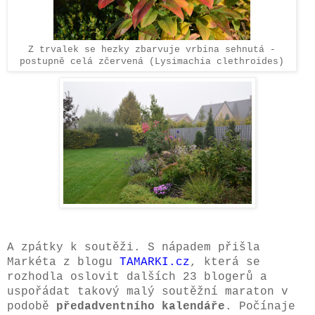
Z trvalek se hezky zbarvuje vrbina sehnutá -
postupně celá zčervená (Lysimachia clethroides)
A zpátky k soutěži. S nápadem přišla
Markéta z blogu
TAMARKI.cz
, která se
rozhodla oslovit dalších 23 blogerů a
uspořádat takový malý soutěžní maraton v
podobě
předadventního kalendáře
. Počínaje