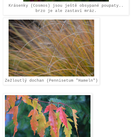
Krásenky (Cosmos) jsou ještě obsypané poupaty..
brzo je ale zastaví mráz.
Zežloutlý dochan (Pennisetum "Hameln")