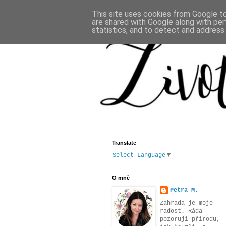
This site uses cookies from Google to 
are shared with Google along with per
statistics, and to detect and address
Translate
Select Language
▼
O mně
Petra M.
Zahrada je moje
radost. Ráda
pozoruji přírodu,