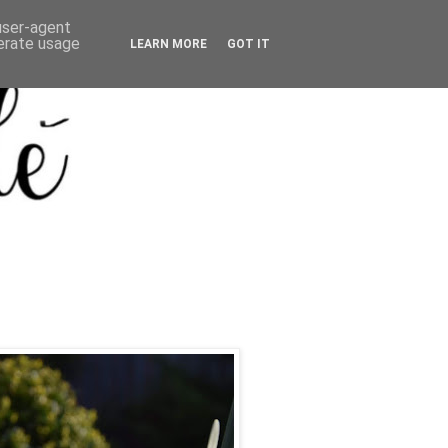
 user-agent
nerate usage
LEARN MORE
GOT IT