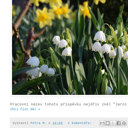
Pracovní název tohoto příspěvku nejdřív zněl "Jarn
Chci číst dál »
Vystavil
Petra M.
v
16:05
2 komentáře: