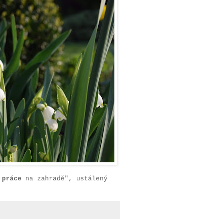
í
práce
na zahradě", ustálený