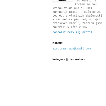
jak kouzlí, a
kochám se tou
krásou všude okolo. Jsem
zahradník amatér - učím se za
pochodu z vlastních zkušeností
a zároveň čerpám rady od mých
britských vzorů:) Zahradu jsme
založili v létě 2013.
Zobrazit celý můj profil
Kontakt
zivotvzahrade@gmail.com
Instagram @zivotvzahrade