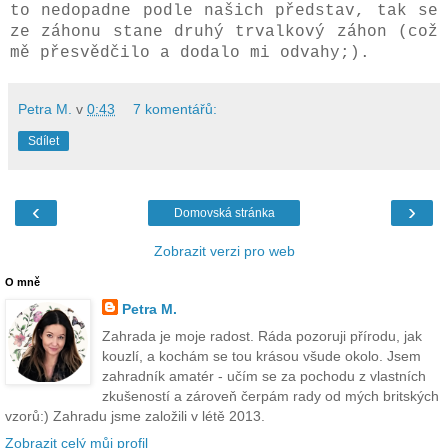
to nedopadne podle našich představ, tak se
ze záhonu stane druhý trvalkový záhon (což
mě přesvědčilo a dodalo mi odvahy;).
Petra M.
v
0:43
7 komentářů:
Sdílet
‹
›
Domovská stránka
Zobrazit verzi pro web
O mně
Petra M.
Zahrada je moje radost. Ráda pozoruji přírodu, jak
kouzlí, a kochám se tou krásou všude okolo. Jsem
zahradník amatér - učím se za pochodu z vlastních
zkušeností a zároveň čerpám rady od mých britských
vzorů:) Zahradu jsme založili v létě 2013.
Zobrazit celý můj profil