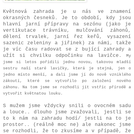
Květnová zahrada je u nás ve znamení
okrasných česneků. Je to období, kdy jsou
hlavní jarní přípravy na sezónu (jako je
vertikutace trávníku, mulčování záhonů,
dělení trvalek, jarní řez keřů, vysazení
sazenic zeleniny a jiřinek) za námi, takže
je víc času radovat se z bující zahrady a
užít si chvilku odpočinku na lavičce.
My
jsme si letos pořídili jednu novou, takovou mladší
sestru naší staré lavičky, která je stejná, jen o
jedno místo menší, a dali jsme jí do nově vzniklého
zákoutí, které se vytvořilo po založení nového
záhonu. Na tom jsme se rozhodli jít vstříc přírodě a
vytvořit květnatou louku.
S mužem jsme vždycky snili o ovocném sadu
a louce.. dlouho jsme zvažovali, jestli se
to k nám na zahradu hodí/ jestli na to je
prostor.. (reálně moc ne) ale nakonec jsme
se rozhodli, že to zkusíme a v případě, že